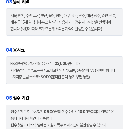
03
응시 지역
접수
성적
서울, 인천, 수원, 고양, 부산, 울산, 창원, 대구, 광주, 전주, 대전, 청주, 춘천, 강릉,
확인
제주 등 15개 권역에서 주로 실시하며, 응시자는 접수 시 고사장을 선택해야
성
합니다. (사정에 따라 추가 또는 취소되는 지역이 발생할 수 있습니다.)
적
확
인
04
응시료
자
격
증
발
KBS한국어능력시험의 응시료는
33,000원
입니다.
급
자격증 발급 수수료는 응시료에 포함되지 않으며, 신청인이 부담하여야 합니다.
자
- 자격증 발급 수수료 :
5,000원
(직접 출력, 등기 우편 동일)
격
증
및
성
05
접수 기간
적
진
위
접수 기간은 접수 시작일
09:00
부터 접수 마감일
18:00
까지이며 일정은 본
확
인
홈페이지에서 확인이 가능합니다.
접수 첫날과 마지막 날에는 지원자 폭주로 시스템이 불안정할 수 있으니
시험