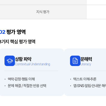
지식 평가
02
평가 영역
3가지 핵심 평가 영역
상황 파악
문해력
Contextual Understanding
Literacy
맥락·감정·행동 이해
텍스트 이해·추론
문제 해결 / 적절한 반응 선택
앱·SNS·알림·안내문 해