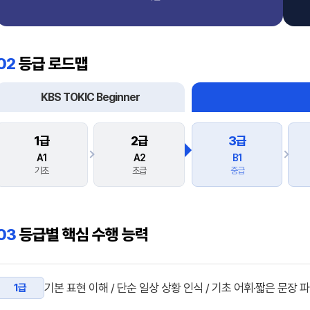
02
등급 로드맵
KBS TOKIC Beginner
1급
2급
3급
A1
A2
B1
기초
초급
중급
03
등급별 핵심 수행 능력
기본 표현 이해 / 단순 일상 상황 인식 / 기초 어휘·짧은 문장 
1급