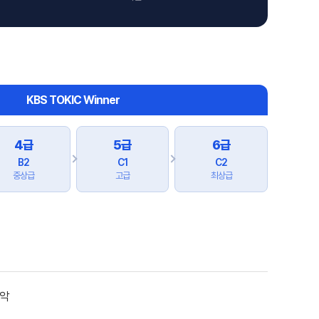
KBS TOKIC Winner
4급
5급
6급
B2
C1
C2
중상급
고급
최상급
파악