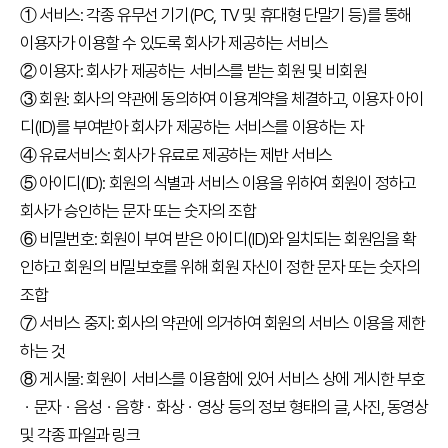
접수
① 서비스: 각종 유무선 기기(PC, TV 및 휴대형 단말기 등)를 통해
이용자가 이용할 수 있도록 회사가 제공하는 서비스
성적
확인
② 이용자: 회사가 제공하는 서비스를 받는 회원 및 비회원
③ 회원: 회사의 약관에 동의하여 이용계약을 체결하고, 이용자 아이
성
적
디(ID)를 부여받아 회사가 제공하는 서비스를 이용하는 자
확
인
④ 유료서비스: 회사가 유료로 제공하는 제반 서비스
자
⑤ 아이디(ID): 회원의 식별과 서비스 이용을 위하여 회원이 정하고
격
증
회사가 승인하는 문자 또는 숫자의 조합
발
급
⑥ 비밀번호: 회원이 부여 받은 아이디(ID)와 일치되는 회원임을 확
자
인하고 회원의 비밀보호를 위해 회원 자신이 정한 문자 또는 숫자의
격
조합
증
및
⑦ 서비스 중지: 회사의 약관에 의거하여 회원의 서비스 이용을 제한
성
적
하는 것
진
위
⑧ 게시물: 회원이 서비스를 이용함에 있어 서비스 상에 게시한 부호
확
ㆍ문자ㆍ음성ㆍ음향ㆍ화상ㆍ영상 등의 정보 형태의 글, 사진, 동영상
인
및 각종 파일과 링크
시험