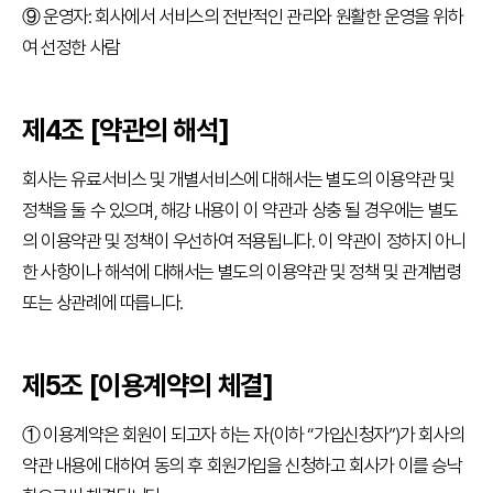
소개
⑨ 운영자: 회사에서 서비스의 전반적인 관리와 원활한 운영을 위하
여 선정한 사람
시
험
정
보
제4조 [약관의 해석]
활
용
기
회사는 유료서비스 및 개별서비스에 대해서는 별도의 이용약관 및
관
정책을 둘 수 있으며, 해강 내용이 이 약관과 상충 될 경우에는 별도
등
급
의 이용약관 및 정책이 우선하여 적용됩니다. 이 약관이 정하지 아니
제
안
한 사항이나 해석에 대해서는 별도의 이용약관 및 정책 및 관계법령
내
또는 상관례에 따릅니다.
출
제
방
향
제5조 [이용계약의 체결]
응시
도우미
① 이용계약은 회원이 되고자 하는 자(이하 “가입신청자”)가 회사의
약관 내용에 대하여 동의 후 회원가입을 신청하고 회사가 이를 승낙
응
시