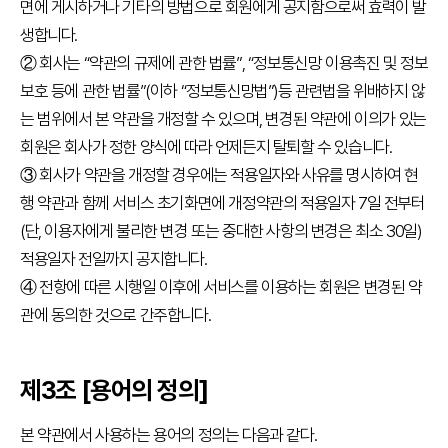
면에 게시하거나 기타의 방법으로 회원에게 공지함으로써 효력이 발
어
진
생합니다.
흥
② 회사는 “약관의 규제에 관한 법률”, “정보통신망 이용촉진 및 정보
원
보호 등에 관한 법률”(이하 “정보통신망법”)등 관련법을 위배하지 않
인사말
는 범위에서 본 약관을 개정할 수 있으며, 변경된 약관에 이의가 있는
연혁
회원은 회사가 정한 양식에 따라 언제든지 탈퇴할 수 있습니다.
③ 회사가 약관을 개정할 경우에는 적용일자와 사유를 명시하여 현
기관
소개
행 약관과 함께 서비스 초기화면에 개정약관의 적용일자 7일 전부터
(단, 이용자에게 불리한 변경 또는 중대한 사항의 변경은 최소 30일)
KBS
적용일자 전일까지 공지합니다.
한
④ 전항에 따른 시행일 이후에 서비스를 이용하는 회원은 변경된 약
국
관에 동의한 것으로 간주합니다.
어
능
력
시
제3조 [용어의 정의]
험
본 약관에서 사용하는 용어의 정의는 다음과 같다.
시험