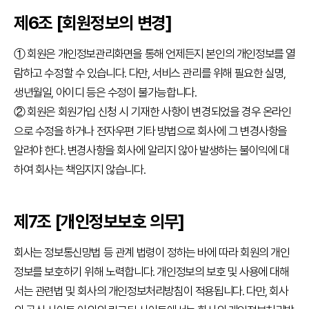
한
제6조 [회원정보의 변경]
시험
접수
① 회원은 개인정보관리화면을 통해 언제든지 본인의 개인정보를 열
시험
람하고 수정할 수 있습니다. 다만, 서비스 관리를 위해 필요한 실명,
자료실
생년월일, 아이디 등은 수정이 불가능합니다.
책과함께,
② 회원은 회원가입 신청 시 기재한 사항이 변경되었을 경우 온라인
KBS한국어능력시험
으로 수정을 하거나 전자우편 기타 방법으로 회사에 그 변경사항을
선
정
알려야 한다. 변경사항을 회사에 알리지 않아 발생하는 불이익에 대
도
하여 회사는 책임지지 않습니다.
서
시
험
소
제7조 [개인정보보호 의무]
개
평
가
회사는 정보통신망법 등 관계 법령이 정하는 바에 따라 회원의 개인
방
정보를 보호하기 위해 노력합니다. 개인정보의 보호 및 사용에 대해
식
서는 관련법 및 회사의 개인정보처리방침이 적용됩니다. 다만, 회사
KBS교과통합문해력시험