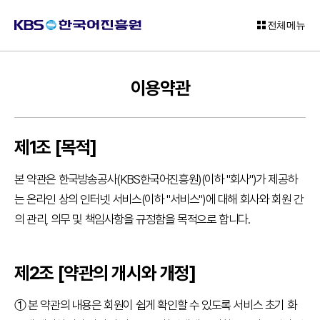
전체메뉴
로
이용약관
그
인
회
제1조 [목적]
원
가
입
본 약관은 한국방송공사(KBS한국어진흥원)(이하 "회사")가 제공하
는 온라인 상의 인터넷 서비스(이하 "서비스")에 대해 회사와 회원 간
고
객
의 관리, 의무 및 책임사항을 규정함을 목적으로 합니다.
센
터
제2조 [약관의 개시와 개정]
KBS
한
① 본 약관의 내용은 회원이 쉽게 확인할 수 있도록 서비스 초기 화
국