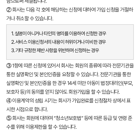
함으로써 체결됩니다.
절
차
② 회사는 다음 각 호에 해당하는 신청에 대하여 가입 신청을 거절하
응
거나 취소할 수 있습니다.
시
기
준
1. 실명이 아니거나 타인의 명의를 이용하여 신청한 경우
안
내
2. 서비스 이용신청서의 내용이 허위이거나 미비한 경우
수
3. 기타 규정한 제반 사항을 위반하며 신청하는 경우
험
서
안
③ 1항에 따른 신청에 있어서 회사는 회원의 종류에 따라 전문기관을
내
통한 실명확인 및 본인인증을 요청할 수 있습니다. 전문기관을 통한
실명확인 및 본인인증을 한 경우 14세 미만 아동이 법정대리인(부모,
아
보호자 등)의 동의를 얻지 않아도 회원가입을 할 수 있습니다.
동
④ 이용계약의 성립 시기는 회사가 가입완료를 신청절차 상에서 표
·
청
시한 시점으로 합니다.
소
⑤ 회사는 회원에 대하여 “청소년보호법” 등에 따른 등급 및 연령 준
년
수를 위해 이용제한을 할 수 있습니다.
을
위