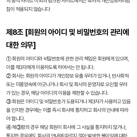
의 공식 사이트 이외의 링크된 사이트에서는 회사의 개인정보처리방
시
침이 적용되지 않습니다
험
소
개
평
제8조 [회원의 아이디 및 비밀번호의 관리에
가
방
대한 의무]
식
① 회원의 아이디와 비밀번호에 관한 관리 책임은 회원에게 있으며,
외
이를 제3자에게 이용하도록 하여서는 안 됩니다.
국
인
② 회사는 회원의 아이디가 개인정보 유출 우려가 있거나, 반사회적
을
또는 미풍양속에 어긋나거나 회사 및 회사의 운영자로 오인할 우려
위
가 있는 경우, 해당 아이디의 이용을 제한할 수 있습니다.
한
③ 회원은 아이디 및 비밀번호가 도용되거나 제3자가 사용하고 있음
KBS
을 인지한 경우에는 이를 즉시 회사에 통지하고 회사의 안내에 따라
TOKIC
야 합니다.
KBS
④ 제③항의 경우 해당 회원이 회사에 그 사실을 통지하지 않거나,
KLT
통지한 경우에도 회사의 안내에 따르지 않아 발생한 불이익에 대하