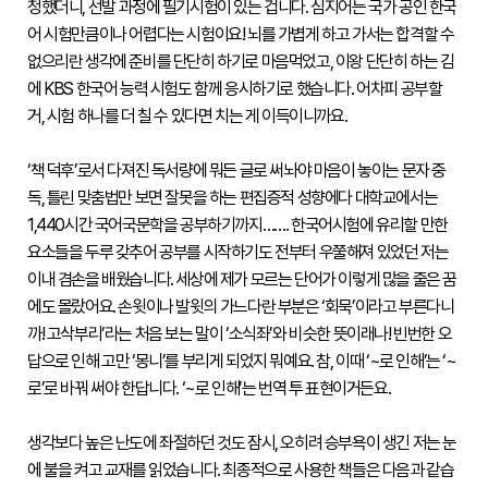
청했더니, 선발 과정에 필기시험이 있는 겁니다. 심지어는 국가 공인 한국
접수
어 시험만큼이나 어렵다는 시험이요! 뇌를 가볍게 하고 가서는 합격할 수 
성적
없으리란 생각에 준비를 단단히 하기로 마음먹었고, 이왕 단단히 하는 김
확인
에 KBS 한국어 능력 시험도 함께 응시하기로 했습니다. 어차피 공부할 
성
거, 시험 하나를 더 칠 수 있다면 치는 게 이득이니까요.

적
확
인
‘책 덕후’로서 다져진 독서량에 뭐든 글로 써놔야 마음이 놓이는 문자 중
자
독, 틀린 맞춤법만 보면 잘못을 하는 편집증적 성향에다 대학교에서는 
격
증
1,440시간 국어국문학을 공부하기까지……. 한국어시험에 유리할 만한 
발
요소들을 두루 갖추어 공부를 시작하기도 전부터 우쭐해져 있었던 저는 
급
이내 겸손을 배웠습니다. 세상에 제가 모르는 단어가 이렇게 많을 줄은 꿈
자
격
에도 몰랐어요. 손윗이나 발윗의 가느다란 부분은 ‘회묵’이라고 부른다니
증
까! 고삭부리’라는 처음 보는 말이 ‘소식좌’와 비슷한 뜻이래나! 빈번한 오
및
성
답으로 인해 고만 ‘몽니’를 부리게 되었지 뭐예요. 참, 이때 ‘~로 인해’는 ‘~
적
로’로 바꿔 써야 한답니다. ‘~로 인해’는 번역 투 표현이거든요.

진
위
확
생각보다 높은 난도에 좌절하던 것도 잠시, 오히려 승부욕이 생긴 저는 눈
인
에 불을 켜고 교재를 읽었습니다. 최종적으로 사용한 책들은 다음과 같습
시험