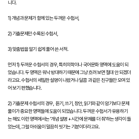
니다.

소개
시
1) 개념과 문제가 함께 있는 두꺼운 수험서,

험
정
보
2) 기출문제만 수록된 수험서,

활
용
기
3) 맞춤법을 알기 쉽게 풀어 쓴 서적.

관
등
먼저 1) 두꺼운 수험서의 경우, 특히의학이나 국어문화 영역에 도움이 되
급
제
었습니다. 두 영역은 워낙 방대하기 때문에 그냥 흐려 보면 절대 안 되겠더
안
라고요. 수험서의 세밀한 설명이 나왔거나 달콤 과 같은 친구들만 모여 있
내
어 보기 편했습니다.

출
제
방
2) 기출문제 수험서의 경우,  듣기, 쓰기, 창안, 읽기와 같이 암기보다 문제 
향
풀이가 중요한 영역들에 도움이 되었습니다. 두꺼운 수험서가 유용하기
응시
는 해도 이런 영역에서는 ‘개념 설명 + 시간에 문제를 더 줘’하는 생각이 들
도우미
었는데, 그럴 아쉬움이 말끔히 씻기는 기분이더라고요.

응
시