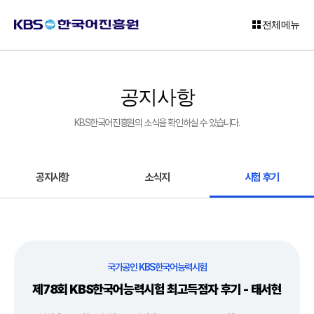
전체메뉴
로
그
공지사항
인
KBS한국어진흥원의 소식을 확인하실 수 있습니다.
회
원
가
입
공지사항
소식지
시험 후기
고
객
센
터
국가공인 KBS한국어능력시험
KBS
제78회 KBS한국어능력시험 최고득점자 후기 - 태서현
한
국