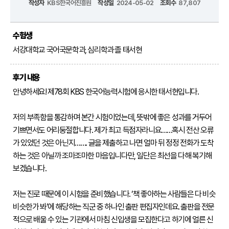
작성자
KBS한국어진흥원
작성일
2024-05-02
조회수
87,807
어
진
흥
수험생
원
서강대학교 국어국문학과, 심리학과 졸 태서현
인사말
연혁
후기 내용
기관
안녕하세요! 제78회 KBS 한국어능력시험에 응시한 태서현입니다.

소개
저의 부족함을 통감하며 본간 시험이었는데, 뜻밖에 좋은 성과를 거두어 
KBS
기쁘면서도 어리둥절합니다. 제가 최고 득점자라니요……혹시 전산 오류
한
가 있었던 것은 아닌지……. 글을 제출하고 나면 얼마 뒤 정정 전화가 도착
국
하는 것은 아닐까 조마조마한 마음입니다만, 일단은 최선을 다해 복기해 
어
보겠습니다.

능
력
시
저는 진로 때문에 이 시험을 준비했습니다. ‘책 좋아하는 사람들은 다 비슷
험
비슷한가 봐’에 해당하는 직군 중 하나인 출판 편집자인데요. 출판을 전문
적으로 배울 수 있는 기관에서 마침 신입생을 모집한다고 하기에 얼른 신
시험