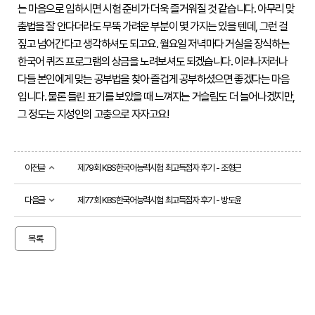
한
는 마음으로 임하시면 시험 준비가 더욱 즐거워질 것 같습니다. 아무리 맞
춤법을 잘 안다더라도 무뚝 가려운 부분이 몇 가지는 있을 텐데, 그런 걸 
시험
짚고 넘어간다고 생각하셔도 되고요. 월요일 저녁마다 거실을 장식하는 
접수
한국어 퀴즈 프로그램의 상금을 노려보셔도 되겠습니다. 이러나저러나 
시험
다들 본인에게 맞는 공부법을 찾아 즐겁게 공부하셨으면 좋겠다는 마음
자료실
입니다. 물론 들린 표기를 보았을 때 느껴지는 거슬림도 더 늘어나겠지만, 
책과함께,
그 정도는 지성인의 고충으로 자자고요!

KBS한국어능력시험
선
정
도
이전글
제79회 KBS한국어능력시험 최고득점자 후기 - 조형근
서
시
다음글
제77회 KBS한국어능력시험 최고득점자 후기 - 방도윤
험
소
개
목록
평
가
방
식
KBS교과통합문해력시험