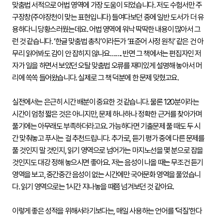
맞춤법 서적으로 어법 영역에 가장 도움이 되었습니다. 저도 수험서만 주
절
차
구장창(주야장천이 맞는 표현입니다) 들여다보던 중에 일반 도서가 더 유
응
용하다니 당황스러웠는데요. 어법 영역에 워낙 딱딱한 내용이 많아서 그
시
기
런 것 같습니다. ‘한글 맞춤법 총칙’이라든가 ‘표준어 사정 원칙’ 같은 건 아
준
무리 읽어봐도 감이 안 잡히지 않나요……. 반면 그 책에서는 편집자인 저
안
내
자가 일을 하면서 보았던 오탈 맞춤법 오류를 재미있게 설명해 놓아서 머
수
리에 쏙쏙 들어왔습니다. 실제로 그 책 덕분에 한 문제 맞혔고요.

험
서
안
실전에서는 은근히 시간 배분이 중요한 것 같습니다. 물론 120분이라는 
내
시간이 엄청 짧은 것은 아니지만, 문제 하나하나 정확한 근거를 찾아가며 
풀기에는 아무래도 부족하더라고요. 가능하다면 기출문제 풀 때도 두 시
아
간 맞춰놓고 푸시는 걸 추천드립니다. 추가로, 듣기 평가 중에 다른 문제를 
동
풀 것인지 말 것인지, 읽기 영역으로 넘어가는 마지노선을 몇 분으로 잡을 
·
것인지도 대강 정해 놓으시면 좋아요. 저는 음성이 나올 때는 무조건 듣기 
청
영역을 보고, 중간중간 음성이 없는 시간에만 국어문화 영역을 풀었습니
소
다. 읽기 영역으로는 1시간 지나놓을 때쯤 넘겨보던 것 같아요.

년
을
위
이렇게 좋은 성적을 위해서라기보다는, 매일 사용하는 언어를 ‘덕질’한다