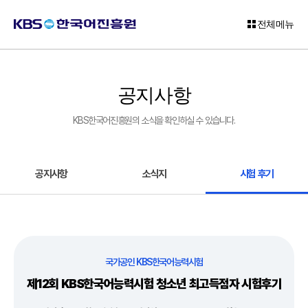
전체메뉴
로
그
공지사항
인
KBS한국어진흥원의 소식을 확인하실 수 있습니다.
회
원
가
입
공지사항
소식지
시험 후기
고
객
센
터
국가공인 KBS한국어능력시험
KBS
제12회 KBS한국어능력시험 청소년 최고득점자 시험후기
한
국