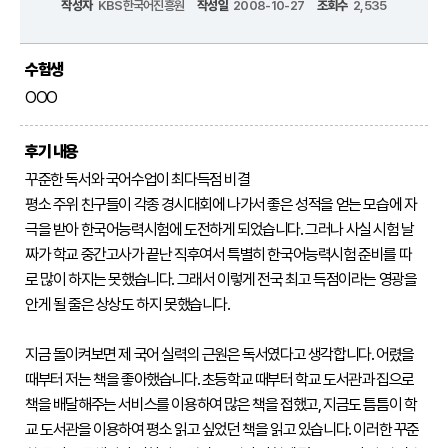
작성자
KBS한국어진흥원
작성일
2008-10-27
조회수
2,535
어
진
흥
수험생
원
OOO
인사말
연혁
후기 내용
기관
꾸준한 독서와 국어수업이 최다득점 비결

소개
평소 주위 친구들이 각종 경시대회에 나가서 좋은 성적을 얻는 모습에 자
극을 받아 한국어능력시험에 도전하게 되었습니다. 그러나 사실 시험 날
KBS
짜가 학교 중간고사가 끝난 직후여서 특별히 한국어능력시험 준비를 따
한
로 많이 하지는 못했습니다. 그래서 이렇게 전국 최고 득점이라는 영광을 
국
안게 될 줄은 상상도 하지 못했습니다.

어
능
지금 돌이켜보면 제 국어 실력의 근원은 독서였다고 생각합니다. 어렸을 
력
시
때부터 저는 책을 좋아했습니다. 초등학교 때부터 학교 도서관과 집으로 
험
책을 배달해주는 서비스를 이용하여 많은 책을 접했고, 지금도 틈틈이 학
교 도서관을 이용하여 평소 읽고 싶었던 책을 읽고 있습니다. 이러한 꾸준
시험