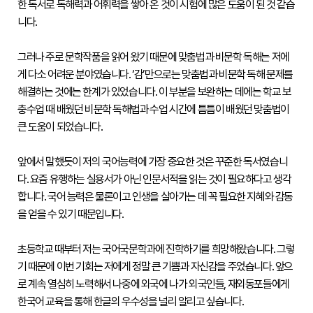
한 독서로 독해력과 어휘력을 쌓아 온 것이 시험에 많은 도움이 된 것 같습
접수
니다.

성적
확인
그러나 주로 문학작품을 읽어 왔기 때문에 맞춤법과 비문학 독해는 저에
성
게 다소 어려운 분야였습니다. ‘감’만으로는 맞춤법과 비문학 독해 문제를 
적
확
해결하는 것에는 한계가 있었습니다. 이 부분을 보완하는 데에는 학교 보
인
충수업 때 배웠던 비문학 독해법과 수업 시간에 틈틈이 배웠던 맞춤법이 
자
큰 도움이 되었습니다.

격
증
발
앞에서 말했듯이 저의 국어능력에 가장 중요한 것은 꾸준한 독서였습니
급
다. 요즘 유행하는 실용서가 아닌 인문서적을 읽는 것이 필요하다고 생각
자
격
합니다. 국어 능력은 물론이고 인생을 살아가는 데 꼭 필요한 지혜와 감동
증
을 얻을 수 있기 때문입니다.

및
성
적
초등학교 때부터 저는 국어국문학과에 진학하기를 희망해왔습니다. 그렇
진
위
기 때문에 이번 기회는 저에게 정말 큰 기쁨과 자신감을 주었습니다. 앞으
확
로 계속 열심히 노력해서 나중에 외국에 나가 외국인들, 재외동포들에게 
인
한국어 교육을 통해 한글의 우수성을 널리 알리고 싶습니다.
시험