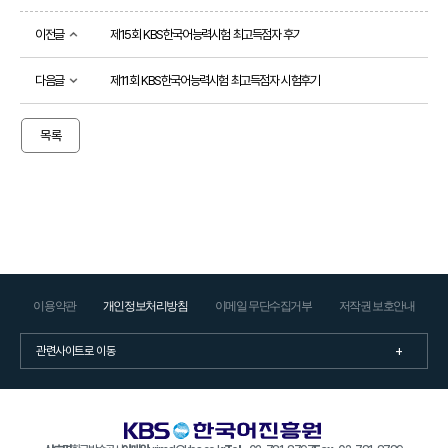
소개
이전글
제15회 KBS한국어능력시험 최고득점자 후기
시
험
정
다음글
제11회 KBS한국어능력시험 최고득점자 시험후기
보
활
목록
용
기
관
등
급
제
안
내
출
제
이용약관
개인정보처리방침
이메일 무단수집거부
저작권 보호안내
방
향
응시
도우미
응
시