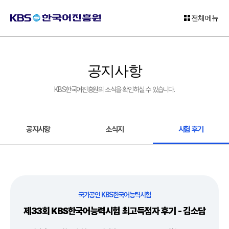
전체메뉴
로
그
공지사항
인
KBS한국어진흥원의 소식을 확인하실 수 있습니다.
회
원
가
입
공지사항
소식지
시험 후기
고
객
센
터
국가공인 KBS한국어능력시험
KBS
제33회 KBS한국어능력시험 최고득점자 후기 - 김소담
한
국