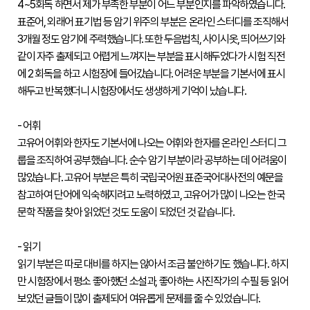
4~5회독 하면서 제가 부족한 부분이 어느 부분인지를 파악하였습니다.

접수
표준어, 외래어 표기법 등 암기 위주의 부분은 온라인 스터디를 조직해서 
성적
3개월 정도 암기에 주력했습니다. 또한 두음법칙, 사이시옷, 띄어쓰기와 
확인
같이 자주 출제되고 어렵게 느껴지는 부분을 표시해두었다가 시험 직전
성
에 2 회독을 하고 시험장에 들어갔습니다. 어려운 부분을 기본서에 표시
적
확
해두고 반복했더니 시험장에서도 생생하게 기억이 났습니다.

인
자
- 어휘

격
증
고유어 어휘와 한자도 기본서에 나오는 어휘와 한자를 온라인 스터디 그
발
룹을 조직하여 공부했습니다. 순수 암기 부분이라 공부하는 데 어려움이 
급
많았습니다. 고유어 부분은 특히 국립국어원 표준국어대사전의 예문을 
자
격
참고하여 단어에 익숙해지려고 노력하였고, 고유어가 많이 나오는 한국
증
문학 작품을 찾아 읽었던 것도 도움이 되었던 것 같습니다.

및
성
적
- 읽기

진
위
읽기 부분은 따로 대비를 하지는 않아서 조금 불안하기도 했습니다. 하지
확
만 시험장에서 평소 좋아했던 소설과, 좋아하는 사진작가의 수필 등 읽어
인
보았던 글들이 많이 출제되어 여유롭게 문제를 줄 수 있었습니다.

시험