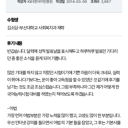
작성자
KBS한국어진흥원
작성일
2014-03-06
조회수
2,687
어
진
흥
수험생
원
김소담-부산대학교 사회복지과 재학
인사말
연혁
후기 내용
기관
반갑습니다. 달력에 성적 발표날을 표시해두고 하루하루 발표만 기다리
소개
던 중 좋은 소식을 듣게 되어 기쁩니다.

KBS
많은 기대를 하지 않고 치렀던 시험이기에 기쁜 마음이 더욱 크네요. 실력
한
이 뛰어나다기보다는, 운이 좋아 고득점을 할 수 있었던 것 같기에 후기를 
국
남기는 것도 조금 조심스럽습니다. 그럼 부족하나마 그간 제가 어떻게 한
어
국어능력시험 대비를 하였는지 적어보도록 하겠습니다.

능
력
시
- 어법

험
가장 먼저 어법부분은 가장 노력을 많이 했고, 고생도 많이 한 부분입니다. 
우선 인터넷 강의를 들으면서 어법 의 기본 들을 잡았고, 그 후는 기본서를 
시험