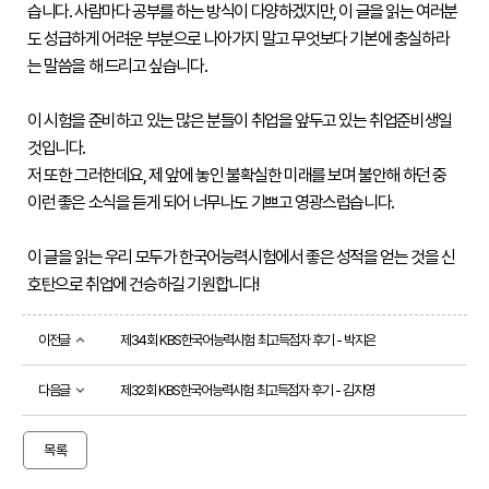
습니다. 사람마다 공부를 하는 방식이 다양하겠지만, 이 글을 읽는 여러분
절
차
도 성급하게 어려운 부분으로 나아가지 말고 무엇보다 기본에 충실하라
응
는 말씀을 해 드리고 싶습니다.

시
기
준
이 시험을 준비하고 있는 많은 분들이 취업을 앞두고 있는 취업준비생일 
안
내
것입니다. 

수
저 또한 그러한데요, 제 앞에 놓인 불확실한 미래를 보며 불안해 하던 중 
험
이런 좋은 소식을 듣게 되어 너무나도 기쁘고 영광스럽습니다.

서
안
내
이 글을 읽는 우리 모두가 한국어능력시험에서 좋은 성적을 얻는 것을 신
호탄으로 취업에 건승하길 기원합니다!
아
동
이전글
제34회 KBS한국어능력시험 최고득점자 후기 - 박지은
·
청
다음글
제32회 KBS한국어능력시험 최고득점자 후기 - 김지영
소
년
을
목록
위