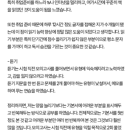
특히 취업준비를 하느라 tv나 인터넷을 멀리하고, 여가시간에 꾸준히 책
소개
을 읽었던 것이 도움이 됨을 느꼈습니다.

시
험
정
또한 취업 준비 때문에 하루 12시간 정도 글자를 접해온 지가 수개월이 됐
보
는데 이 점이 읽기 능력 향상에 정말 많은 도움이 되었다고 생각합니다. 읽
활
기 부분은 특히 단기간에 점수 올리기가 쉽지 않은 부분이므로 평소 문자
용
기
를 가까이 하고 독서 습관을 기르는 것이 중요한 것 같습니다.

관
등
- 듣기

급
제
듣기는 시험 직전 모의고사를 풀어보면서 유형에 익숙해지려고 노력하였
안
고, 감을 잃지 않으려고 하였습니다.

내
듣기 지문을 한 번 듣고 문제를 2개 풀어야 하는 유형이 낯설어서, 메모를 
출
제
하며 푸는 연습을 하였습니다.

방
향
정리하자면, 저는 양을 늘리기보다는 기본서에 어려운 부분을 표시해두
응시
고 반복해두는 방식으로 공부를 하였습니다. 전체적으로는 기본서를 5번 
도우미
정도 본 것 같고 어려운 부분만 여러 번 반복하여 본 것은 그것보다 훨씬 
응
많을 것입니다. 모의고사는 시험 직전에 유형을 익힐 목적으로 2회 풀었
시