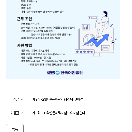
접수
성적
확인
성
적
확
인
자
격
증
발
급
자
격
증
및
성
이전글
제3회 KBS학습문해력시험 정답 및 해설
적
진
위
다음글
제3회 KBS학습문해력시험 모의시험 안내
확
인
목록
시험