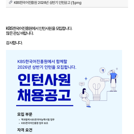
어
KBS한국어진흥원 2026년 상반기 인턴공고 (1).png
진
흥
원
KBS한국어진흥원에서 인턴사원을 모집합니다. 
많은 관심 바랍니다.
인사말
감사합니다. 
연혁
기관
소개
KBS
한
국
어
능
력
시
험
시험