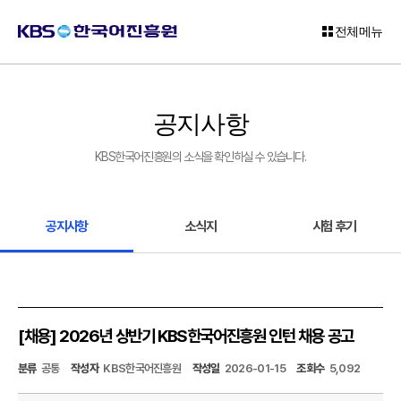
전체메뉴
로
그
공지사항
인
KBS한국어진흥원의 소식을 확인하실 수 있습니다.
회
원
가
입
공지사항
소식지
시험 후기
고
객
센
터
[채용] 2026년 상반기 KBS한국어진흥원 인턴 채용 공고
KBS
분류
공통
작성자
KBS한국어진흥원
작성일
2026-01-15
조회수
5,092
한
국