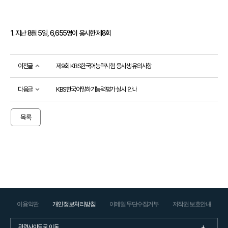
어
진
흥
1. 지난 8월 5일, 6,655명이 응시한 제8회 
원
인사말
이전글
제9회 KBS한국어능력시험 응시생 유의사항
연혁
기관
다음글
KBS한국어말하기능력평가 실시 안내
소개
목록
KBS
한
국
어
능
력
시
험
이용약관
개인정보처리방침
이메일 무단수집거부
저작권 보호안내
시험