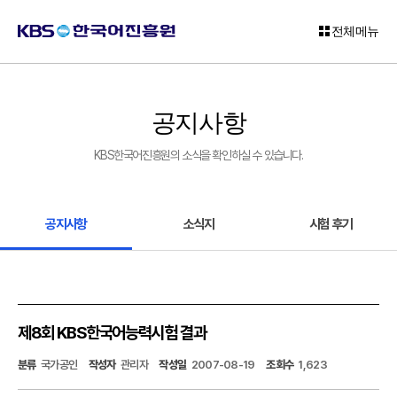
전체메뉴
로
그
공지사항
인
KBS한국어진흥원의 소식을 확인하실 수 있습니다.
회
원
가
입
공지사항
소식지
시험 후기
고
객
센
터
제8회 KBS한국어능력시험 결과
KBS
분류
국가공인
작성자
관리자
작성일
2007-08-19
조회수
1,623
한
국