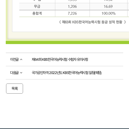
소개
시
험
정
보
활
용
기
관
등
이전글
제64회 KBS한국어능력시험 수험자 유의사항
급
제
안
다음글
국가공인자격 2022년도 KBS한국어능력시험 일정(예정)
내
출
제
목록
방
향
응시
도우미
응
시