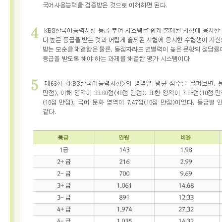
접수
성적
확인
성
적
확
인
자
격
증
발
급
자
격
증
및
성
적
진
위
확
인
시험