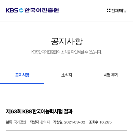
전체메뉴
로
그
공지사항
인
KBS한국어진흥원의 소식을 확인하실 수 있습니다.
회
원
가
입
공지사항
소식지
시험 후기
고
객
센
터
제63회 KBS한국어능력시험 결과
KBS
분류
국가공인
작성자
관리자
작성일
2021-09-02
조회수
16,285
한
국