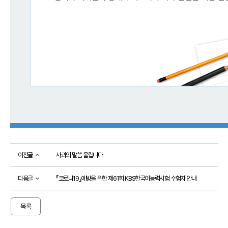
접수
성적
확인
성
적
확
인
자
격
증
발
급
자
격
증
이전글
사과의 말씀 올립니다.
및
성
적
다음글
『코로나19』예방을 위한 제61회 KBS한국어능력시험 수험자 안내
진
위
확
인
목록
시험