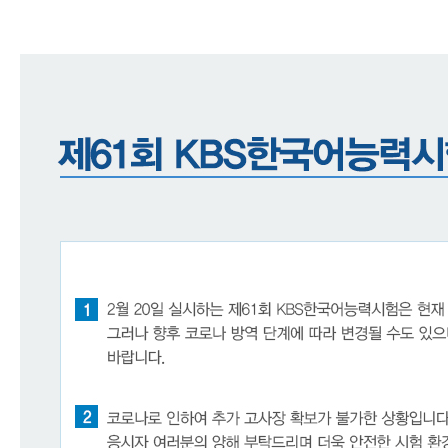
어
진
흥
원
인사말
연혁
기관
소개
KBS
한
국
어
능
력
시
험
시험