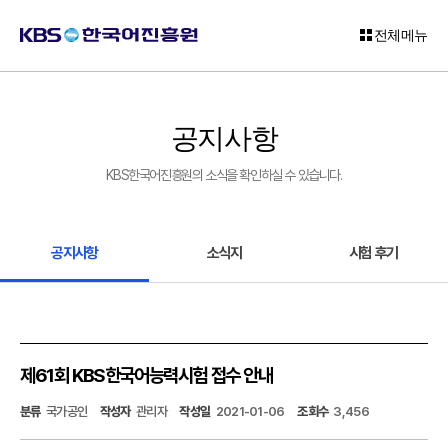
전체메뉴
로
그
공지사항
인
KBS한국어진흥원의 소식을 확인하실 수 있습니다.
회
원
가
입
공지사항
소식지
시험 후기
고
객
센
터
제61회 KBS한국어능력시험 접수 안내
KBS
분류
국가공인
작성자
관리자
작성일
2021-01-06
조회수
3,456
한
국