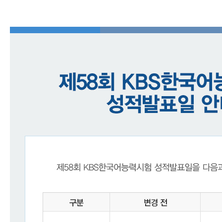
어
진
흥
원
인사말
연혁
기관
소개
KBS
한
국
어
능
력
시
험
시험