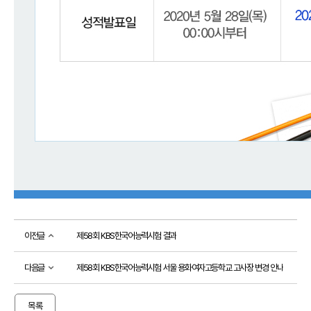
접수
성적
확인
성
적
확
인
자
격
증
발
급
자
격
증
및
성
이전글
제58회 KBS한국어능력시험 결과
적
진
위
다음글
제58회 KBS한국어능력시험 서울 용화여자고등학교 고사장 변경 안내
확
인
시험
목록