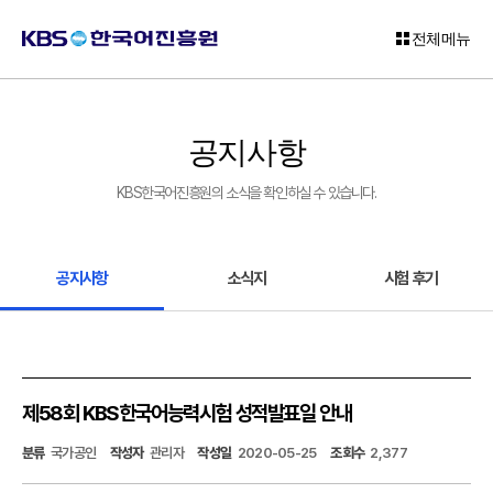
전체메뉴
로
그
공지사항
인
KBS한국어진흥원의 소식을 확인하실 수 있습니다.
회
원
가
입
공지사항
소식지
시험 후기
고
객
센
터
제58회 KBS한국어능력시험 성적발표일 안내
KBS
분류
국가공인
작성자
관리자
작성일
2020-05-25
조회수
2,377
한
국