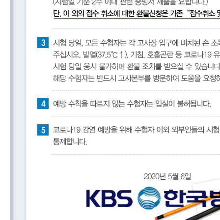
접수
성적
확인
성
적
확
인
자
격
증
발
급
자
격
증
및
성
적
진
위
확
인
시험