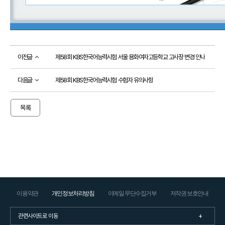
소개
시
험
정
보
이전글
제58회 KBS한국어능력시험 서울 용화여자고등학교 고사장 변경 안내
활
용
기
다음글
제58회 KBS한국어능력시험 수험자 유의사항
관
등
급
목록
제
안
내
출
제
방
향
응시
도우미
이용약관
개인정보처리방침
이메일 무단수집거부
저작권 보호안내
응
시