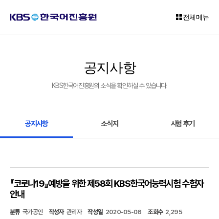
전체메뉴
로
그
공지사항
인
KBS한국어진흥원의 소식을 확인하실 수 있습니다.
회
원
가
입
공지사항
소식지
시험 후기
고
객
센
터
『코로나19』예방을 위한 제58회 KBS한국어능력시험 수험자
KBS
안내
한
국
분류
국가공인
작성자
관리자
작성일
2020-05-06
조회수
2,295