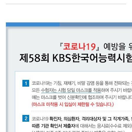
어
진
흥
원
인사말
연혁
기관
소개
KBS
한
국
어
능
력
시
험
시험