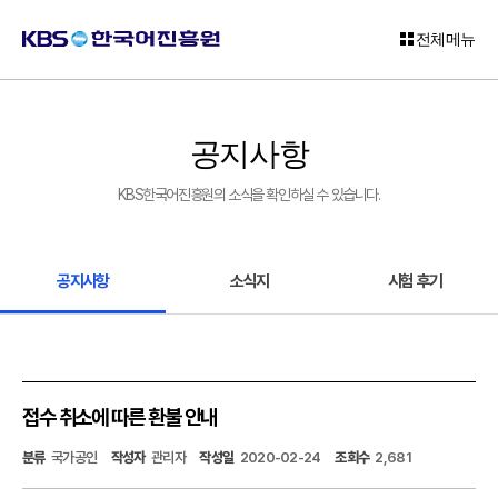
전체메뉴
로
그
공지사항
인
KBS한국어진흥원의 소식을 확인하실 수 있습니다.
회
원
가
입
공지사항
소식지
시험 후기
고
객
센
터
접수 취소에 따른 환불 안내
KBS
분류
국가공인
작성자
관리자
작성일
2020-02-24
조회수
2,681
한
국