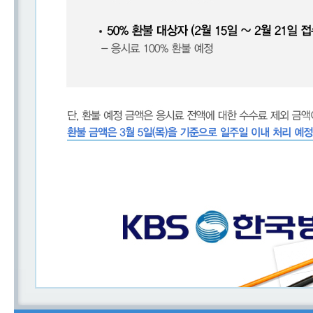
접수
성적
확인
성
적
확
인
자
격
증
발
급
자
격
증
및
성
적
진
위
확
인
시험