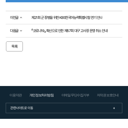
소개
시
이전글
제21회 군 장병을 위한 KBS한국어능력특별시험 연기 안내
험
정
보
다음글
『코로나19』 확산으로 인한 제57회 대구 고사장 운영 취소 안내
활
용
기
목록
관
등
급
제
안
내
출
제
방
향
이용약관
개인정보처리방침
이메일 무단수집거부
저작권 보호안내
응시
도우미
응
시