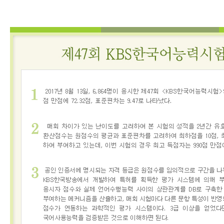
어
진
흥
원
인사말
연혁
기관
소개
KBS
한
국
어
능
력
시
험
시험