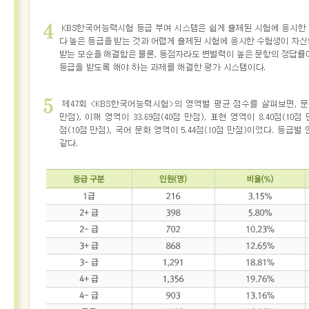
접수
성적
확인
성
적
확
인
자
격
증
발
급
자
격
증
및
성
적
진
위
확
인
시험