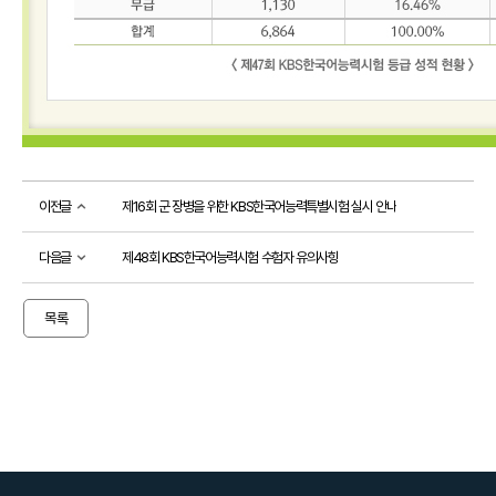
소개
시
험
정
보
활
용
기
관
이전글
제16회 군 장병을 위한 KBS한국어능력특별시험 실시 안내
등
급
제
다음글
제48회 KBS한국어능력시험 수험자 유의사항
안
내
출
목록
제
방
향
응시
도우미
응
시