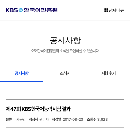
전체메뉴
로
그
공지사항
인
KBS한국어진흥원의 소식을 확인하실 수 있습니다.
회
원
가
입
공지사항
소식지
시험 후기
고
객
센
터
제47회 KBS한국어능력시험 결과
KBS
분류
국가공인
작성자
관리자
작성일
2017-08-23
조회수
3,623
한
국