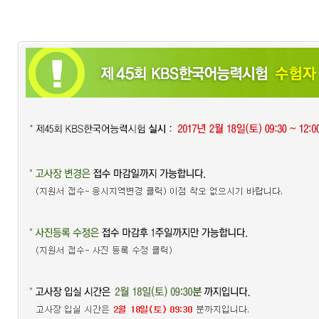
어
진
흥
원
인사말
연혁
기관
소개
KBS
한
국
어
능
력
시
험
시험