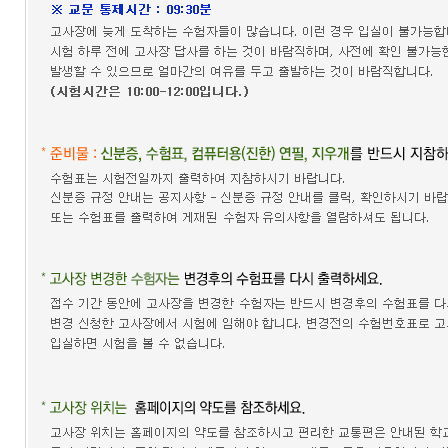
접수
성적
확인
성
적
확
인
자
격
증
발
급
자
격
증
및
성
적
진
위
확
인
시험