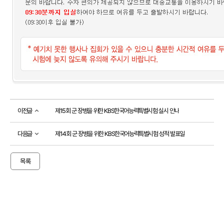
소개
시
험
정
보
활
용
기
관
등
급
이전글
제15회 군 장병을 위한 KBS한국어능력특별시험 실시 안내
제
안
내
다음글
제14회 군 장병을 위한 KBS한국어능력특별시험 성적 발표일
출
제
방
목록
향
응시
도우미
응
시