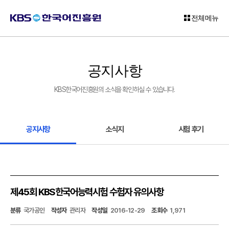
전체메뉴
로
그
공지사항
인
KBS한국어진흥원의 소식을 확인하실 수 있습니다.
회
원
가
입
공지사항
소식지
시험 후기
고
객
센
터
제45회 KBS한국어능력시험 수험자 유의사항
KBS
분류
국가공인
작성자
관리자
작성일
2016-12-29
조회수
1,971
한
국