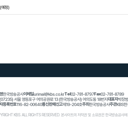
(예정)
명
이메일
Tel
Fax
한국방송공사
urimal@kbs.co.kr
02-781-8797
02-781-8789
대표자
(07235) 서울 영등포구 여의공원로 13 (한국방송공사) 여의도동 18번지
박장
자등록번호
통신판매신고
주최
주관
116-82-00640
제19-204호
한국방송공사
KBS
YRIGHT KBS. ALL RIGHTS RESERVED. 본사이트의 저작권 및 소유권은 한국방송공사에