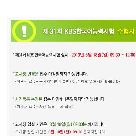
어
진
흥
원
인사말
연혁
기관
소개
KBS
한
국
어
능
력
시
험
시험