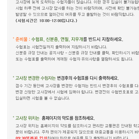
접수
성적
확인
성
적
확
인
자
격
증
발
급
자
격
증
및
성
적
진
위
확
인
시험