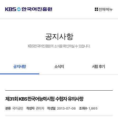
전체메뉴
로
그
공지사항
인
KBS한국어진흥원의 소식을 확인하실 수 있습니다.
회
원
가
입
공지사항
소식지
시험 후기
고
객
센
터
제31회 KBS한국어능력시험 수험자 유의사항
KBS
분류
국가공인
작성자
관리자
작성일
2013-07-08
조회수
1,865
한
국