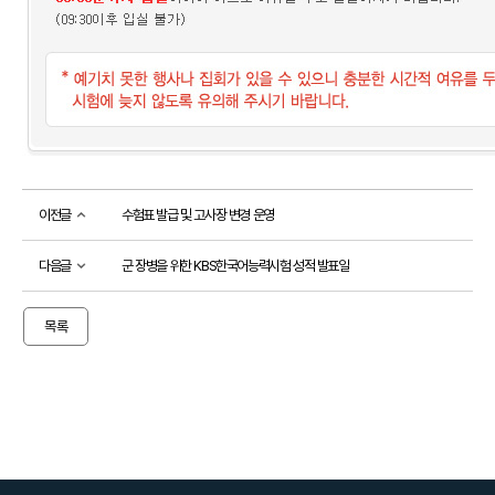
소개
시
험
정
보
활
용
기
관
이전글
수험표 발급 및 고사장 변경 운영
등
급
제
다음글
군 장병을 위한 KBS한국어능력시험 성적 발표일
안
내
출
목록
제
방
향
응시
도우미
응
시