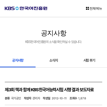
전체메뉴
로
그
공지사항
인
KBS한국어진흥원의 소식을 확인하실 수 있습니다.
회
원
가
입
공지사항
소식지
시험 후기
고
객
센
터
제3회 책과 함께 KBS한국어능력시험 시행 결과 보도자료
KBS
분류
국가공인
작성자
관리자
작성일
2012-10-11
조회수
1,878
한
국