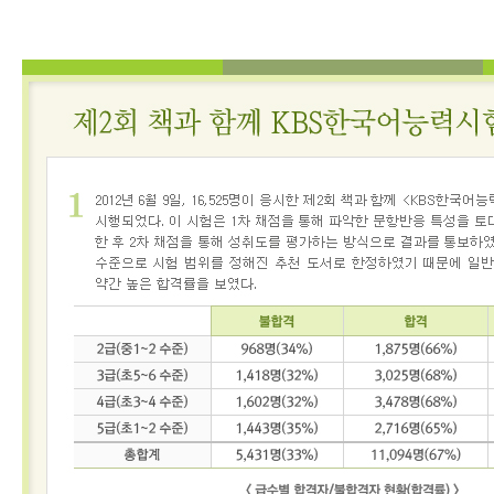
어
진
흥
원
인사말
연혁
기관
소개
KBS
한
국
어
능
력
시
험
시험