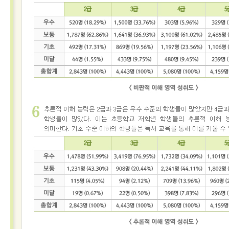
절
차
응
시
기
준
안
내
수
험
서
안
내
아
동
·
청
소
년
을
위