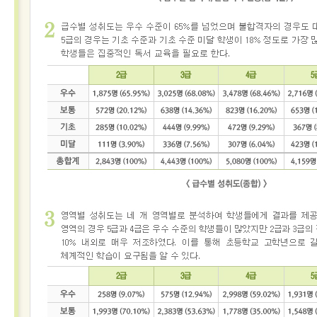
접수
성적
확인
성
적
확
인
자
격
증
발
급
자
격
증
및
성
적
진
위
확
인
시험