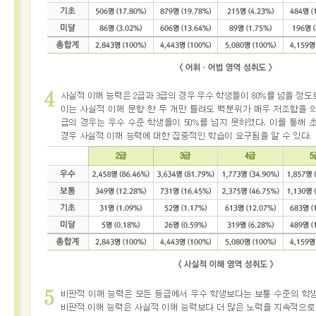
소개
시
험
정
보
활
용
기
관
등
급
제
안
내
출
제
방
향
응시
도우미
응
시