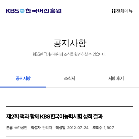
전체메뉴
로
그
공지사항
인
KBS한국어진흥원의 소식을 확인하실 수 있습니다.
회
원
가
입
공지사항
소식지
시험 후기
고
객
센
터
제2회 책과 함께 KBS한국어능력시험 성적 결과
KBS
분류
국가공인
작성자
관리자
작성일
2012-07-24
조회수
1,907
한
국