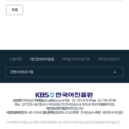
시
목록
험
소
개
평
가
방
식
외
이용약관
개인정보처리방침
이메일 무단수집거부
저작권 보호안내
국
인
을
위
한
KBS
상호명
한국방송공사
이메일
urimal@kbs.co.kr
Tel
02-781-8797
Fax
02-781-8789
주소
(07235) 서울 영등포구 여의공원로 13 (한국방송공사) 여의도동 18번지
대표자
박장범
TOKIC
개인정보관리 책임자
경영정보국장
사업자등록번호
116-82-00640
통신판매신고
제19-204호
주최
한국방송공사
주관
KBS한국어진흥원
KBS
KLT
COPYRIGHT KBS. ALL RIGHTS RESERVED. 본사이트의 저작권 및 소유권은 한국방송공사에 있습니다.