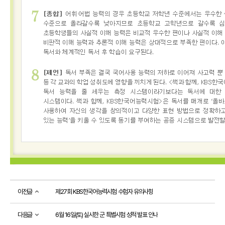
한
시험
접수
시험
자료실
책과함께,
KBS한국어능력시험
선
정
도
서
시
험
소
개
평
가
방
이전글
제27회 KBS한국어능력시험 수험자 유의사항
식
다음글
6월 16일(토) 실시한 군 특별시험 성적 발표 안내
KBS교과통합문해력시험