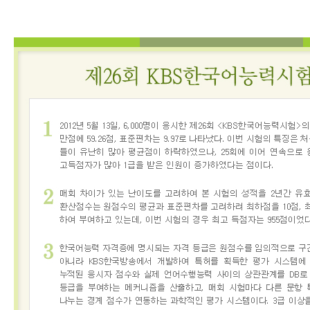
어
진
흥
원
인사말
연혁
기관
소개
KBS
한
국
어
능
력
시
험
시험