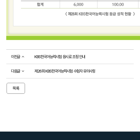
소개
시
험
정
보
활
용
기
관
이전글
KBS한국어능력시험 응시료 조정 안내
등
급
다음글
제26회 KBS한국어능력시험 수험자 유의사항
제
안
내
목록
출
제
방
향
응시
도우미
응
시