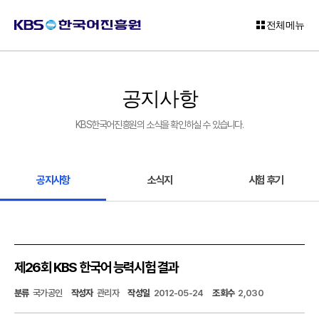
전체메뉴
로
그
공지사항
인
KBS한국어진흥원의 소식을 확인하실 수 있습니다.
회
원
가
입
공지사항
소식지
시험 후기
고
객
센
터
제26회 KBS 한국어 능력시험 결과
KBS
분류
국가공인
작성자
관리자
작성일
2012-05-24
조회수
2,030
한
국