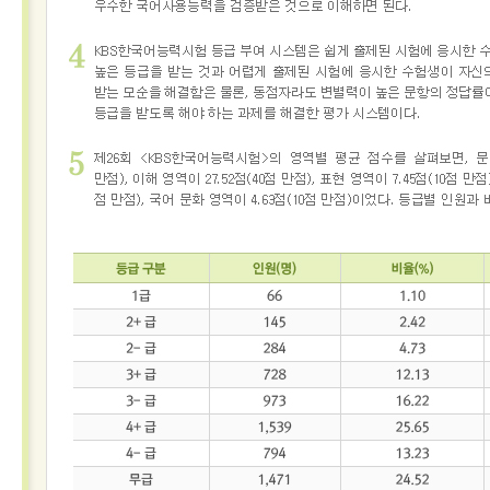
접수
성적
확인
성
적
확
인
자
격
증
발
급
자
격
증
및
성
적
진
위
확
인
시험