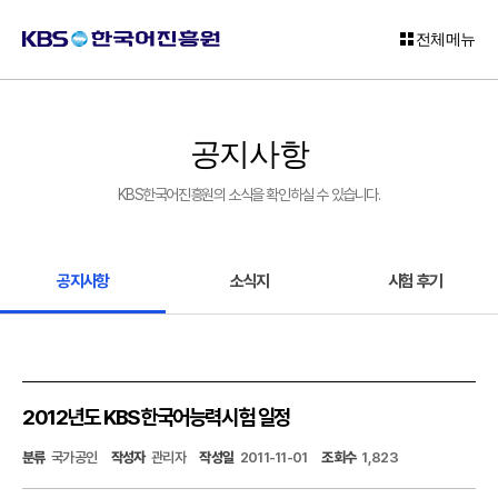
전체메뉴
로
그
공지사항
인
KBS한국어진흥원의 소식을 확인하실 수 있습니다.
회
원
가
입
공지사항
소식지
시험 후기
고
객
센
터
2012년도 KBS한국어능력시험 일정
KBS
분류
국가공인
작성자
관리자
작성일
2011-11-01
조회수
1,823
한
국