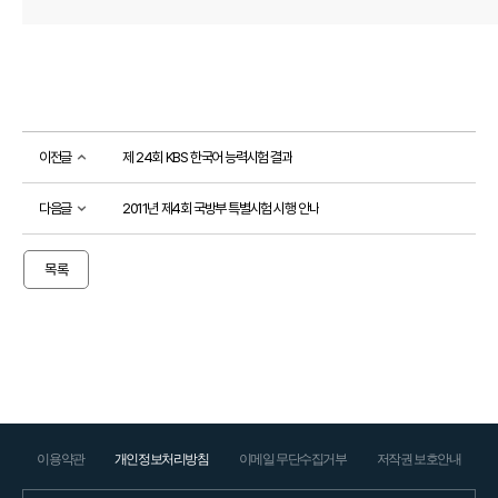
접수
성적
확인
성
적
확
이전글
제 24회 KBS 한국어 능력시험 결과
인
자
격
다음글
2011년 제4회 국방부 특별시험 시행 안내
증
발
급
목록
자
격
증
및
성
적
진
위
확
인
이용약관
개인정보처리방침
이메일 무단수집거부
저작권 보호안내
시험