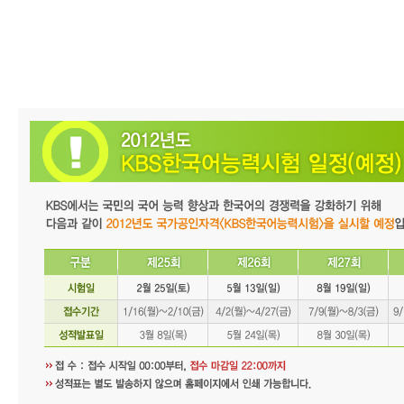
어
진
흥
원
인사말
연혁
기관
소개
KBS
한
국
어
능
력
시
험
시험