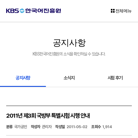
전체메뉴
로
그
공지사항
인
KBS한국어진흥원의 소식을 확인하실 수 있습니다.
회
원
가
입
공지사항
소식지
시험 후기
고
객
센
터
2011년 제3회 국방부 특별시험 시행 안내
KBS
분류
국가공인
작성자
관리자
작성일
2011-05-02
조회수
1,914
한
국