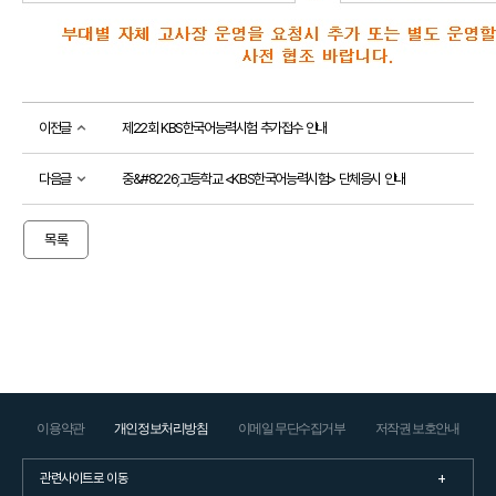
공
지
사
항
이전글
제22회 KBS한국어능력시험 추가접수 안내
공지사항
다음글
중&#8226;고등학교 <KBS한국어능력시험> 단체응시 안내
소식지
시험
후기
목록
이용약관
개인정보처리방침
이메일 무단수집거부
저작권 보호안내