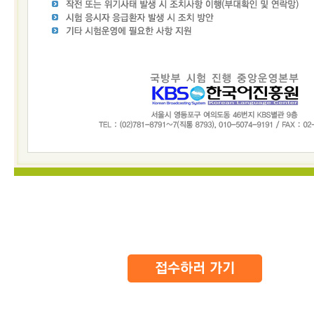
소개
시
험
정
보
활
용
기
관
등
급
제
안
내
출
제
방
향
응시
도우미
응
시