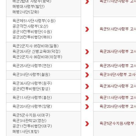
한
시험
접수
시험
자료실
책과함께,
KBS한국어능력시험
선
정
도
서
시
험
소
개
평
가
방
식
KBS교과통합문해력시험