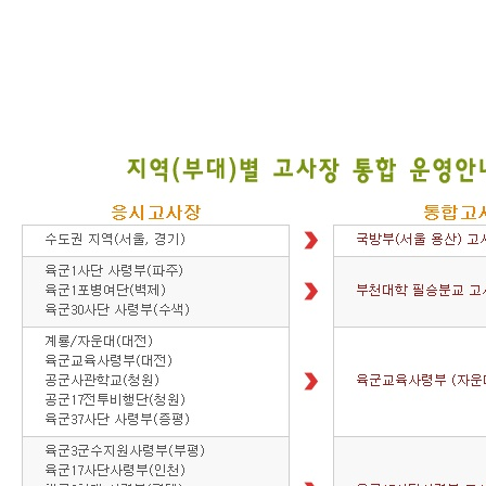
절
차
응
시
기
준
안
내
수
험
서
안
내
아
동
·
청
소
년
을
위