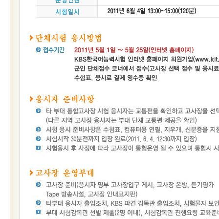
접수
성적
확인
성
적
확
인
자
격
증
발
급
자
격
증
및
성
적
진
위
확
인
시험