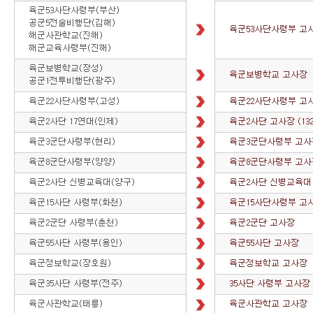
시
험
소
개
평
가
방
식
외
국
인
을
위
한
KBS
TOKIC
KBS
KLT