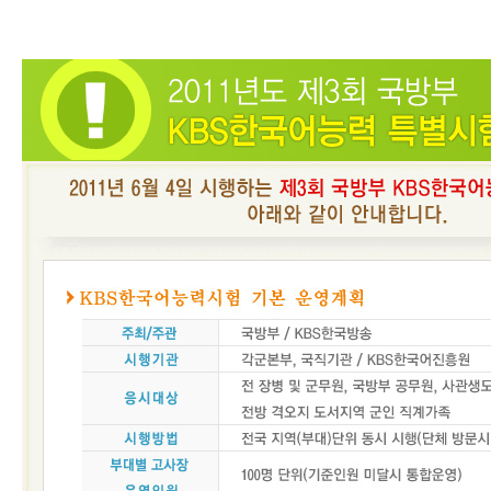
어
진
흥
원
인사말
연혁
기관
소개
KBS
한
국
어
능
력
시
험
시험