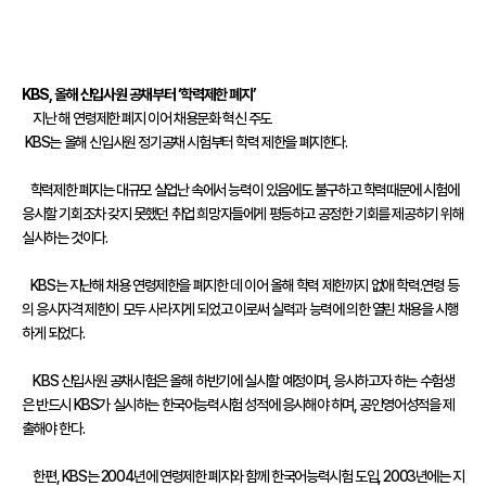
어
진
흥
원
KBS, 올해 신입사원 공채부터 ‘학력제한 폐지’
    지난 해 연령제한 폐지 이어 채용문화 혁신 주도

인사말
 KBS는 올해 신입사원 정기공채 시험부터 학력 제한을 폐지한다.

연혁
   학력제한 폐지는 대규모 실업난 속에서 능력이 있음에도 불구하고 학력때문에 시험에 
기관
소개
응시할 기회조차 갖지 못했던 취업 희망자들에게 평등하고 공정한 기회를 제공하기 위해 
실시하는 것이다. 

KBS
   KBS는 지난해 채용 연령제한을 폐지한 데 이어 올해 학력 제한까지 없애 학력․연령 등
한
의 응시자격 제한이 모두 사라지게 되었고 이로써 실력과 능력에 의한 열린 채용을 시행
국
하게 되었다.

어
능
    KBS 신입사원 공채시험은 올해 하반기에 실시할 예정이며, 응시하고자 하는 수험생
력
은 반드시 KBS가 실시하는 한국어능력시험 성적에 응시해야 하며, 공인영어성적을 제
시
출해야 한다.

험
    한편, KBS는 2004년에 연령제한 폐지와 함께 한국어능력시험 도입, 2003년에는 지
시험