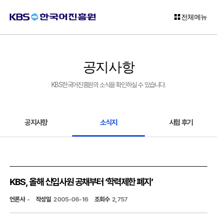
전체메뉴
로
그
공지사항
인
KBS한국어진흥원의 소식을 확인하실 수 있습니다.
회
원
가
입
공지사항
소식지
시험 후기
고
객
센
터
KBS, 올해 신입사원 공채부터 ‘학력제한 폐지’
KBS
언론사
-
작성일
2005-06-16
조회수
2,757
한
국