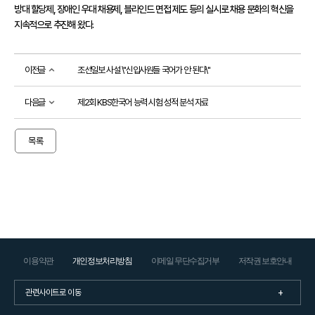
접수
방대 할당제, 장애인 우대 채용제, 블라인드 면접 제도 등의 실시로 채용 문화의 혁신을 
성적
확인
성
이전글
조선일보 사설 \"신입사원들 국어가 안 된다\"
적
확
인
다음글
제2회 KBS한국어 능력 시험 성적 분석 자료
자
격
목록
증
발
급
자
격
증
및
성
적
진
위
이용약관
개인정보처리방침
이메일 무단수집거부
저작권 보호안내
확
인
시험