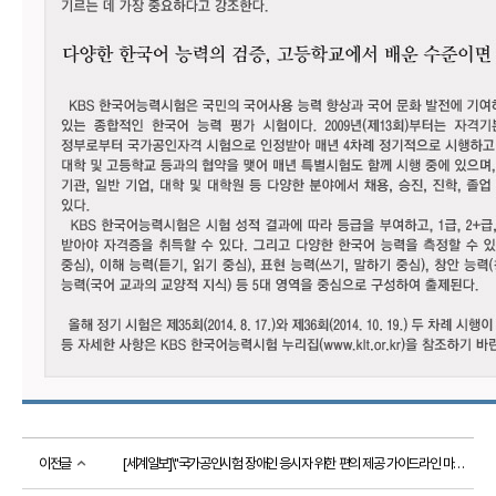
소개
시
험
정
보
활
용
기
관
등
급
제
안
내
출
제
방
향
응시
도우미
이전글
[세계일보]\"국가공인시험 장애인 응시자 위한 편의 제공 가이드라인 마련해야\"
응
시