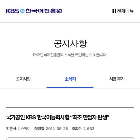
전체메뉴
로
그
공지사항
인
KBS한국어진흥원의 소식을 확인하실 수 있습니다.
회
원
가
입
공지사항
소식지
시험 후기
고
객
센
터
국가공인 KBS 한국어능력시험 “최초 만점자 탄생”
KBS
언론사
뉴스웨이
작성일
2014-05-28
조회수
4,632
한
국