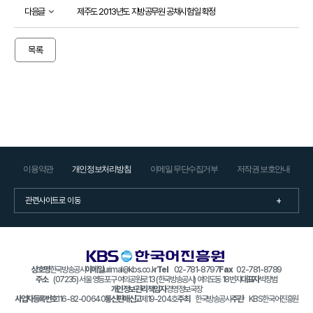
절
다음글
제주도 2013년도 지방공무원 공채시험일 확정
차
응
시
목록
기
준
안
내
수
험
서
안
내
이용약관
개인정보처리방침
이메일 무단수집거부
저작권 보호안내
아
동
·
청
소
년
상호명
한국방송공사
이메일
urimal@kbs.co.kr
Tel
02-781-8797
Fax
02-781-8789
주소
(07235) 서울 영등포구 여의공원로 13 (한국방송공사) 여의도동 18번지
대표자
박장범
을
개인정보관리 책임자
경영정보국장
위
사업자등록번호
116-82-00640
통신판매신고
제19-204호
주최
한국방송공사
주관
KBS한국어진흥원