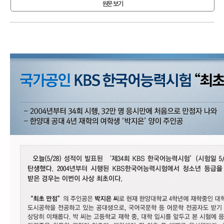
어
원문 보기
진
흥
원
인사말
연혁
기관
소개
KBS
한
국
어
능
력
시
험
시험