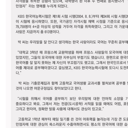
접수
성적
확인
성
적
확
인
자
격
증
발
급
자
격
증
및
성
적
진
위
확
인
시험