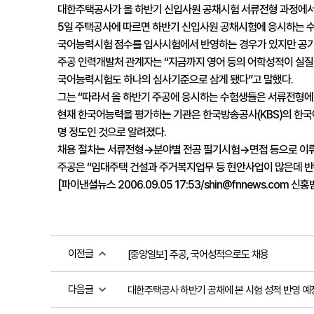
대한주택공사가 올 하반기 신입사원 공채시험 서류전형 과정에서 
5일 주택공사에 따르면 하반기 신입사원 공채시험에 응시하는 수
국어능력시험 점수를 입사시험에서 반영하는 경우가 있지만 공기업
주공 인력개발처 관계자는 “지금까지 영어 등의 어학성적이 실질
국어능력시험도 하나의 심사기준으로 삼게 됐다”고 말했다.

그는 “따라서 올 하반기 주공에 응시하는 수험생들은 서류전형에 
현재 한국어능력을 평가하는 기관은 한국방송공사(KBS)의 한국
명 정도인 것으로 알려졌다.

채용 절차는 서류전형→분야별 전공 필기시험→면접 등으로 이뤄
주공은 “임대주택 건설과 주거복지업무 등 현안사업이 많은데 반해
[파이낸셜뉴스 2006.09.05 17:53/shin@fnnews.com 신
이전글
[중앙일보] 주공, 국어성적으로도 채용
다음글
대한주택공사 하반기 공채에 본 시험 성적 반영 예