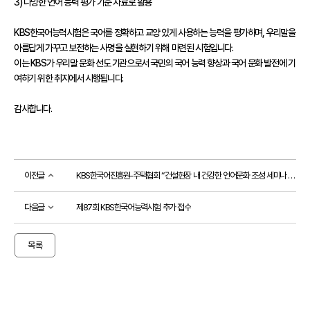
3) 다양한 언어 능력 평가 기준 자료로 활용

접수
성적
KBS한국어능력시험은 국어를 정확하고 교양 있게 사용하는 능력을 평가하며, 우리말을 
확인
아름답게 가꾸고 보전하는 사명을 실현하기 위해 마련된 시험입니다.

이는 KBS가 우리말 문화 선도 기관으로서 국민의 국어 능력 향상과 국어 문화 발전에 기
성
여하기 위한 취지에서 시행됩니다.

적
확
인
감사합니다.
자
격
증
발
급
이전글
KBS한국어진흥원-주택협회 “건설현장 내 건강한 언어문화 조성 세미나 개최”
자
격
증
다음글
제87회 KBS한국어능력시험 추가 접수
및
성
적
목록
진
위
확
인
시험