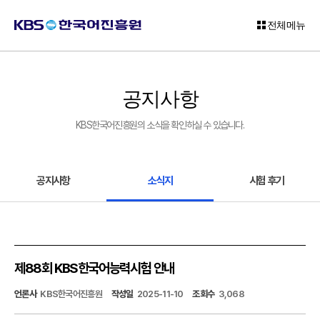
전체메뉴
로
그
공지사항
인
KBS한국어진흥원의 소식을 확인하실 수 있습니다.
회
원
가
입
공지사항
소식지
시험 후기
고
객
센
터
제88회 KBS한국어능력시험 안내
KBS
언론사
KBS한국어진흥원
작성일
2025-11-10
조회수
3,068
한
국