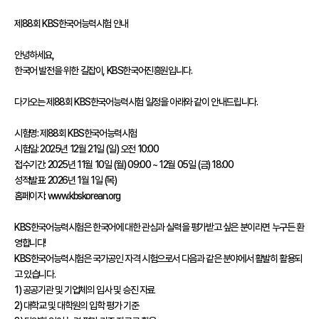
어
진
제88회 KBS한국어능력시험 안내

흥
원
안녕하세요,

한국어 발전을 위한 길잡이, KBS한국어진흥원입니다.

인사말
다가오는 제88회 KBS한국어능력시험 일정을 아래와 같이 안내드립니다.

연혁
기관
시험명: 제88회 KBS한국어능력시험

소개
시험일: 2025년 12월 21일 (일) 오전 10:00

접수기간: 2025년 11월 10일 (월) 09:00 ~ 12월 05일 (금) 18:00

KBS
성적발표: 2026년 1월 1일 (목)

한
홈페이지: www.kbskorean.org

국
어
KBS한국어능력시험은 한국어에 대한 관심과 실력을 평가받고 싶은 분이라면 누구든 환
능
영합니다!

력
KBS한국어능력시험은 국가공인 자격 시험으로서 다음과 같은 분야에서 활발히 활용되
시
고 있습니다.

험
1) 공공기관 및 기업체의 입사 및 승진 자료

2) 대학교 및 대학원의 입학 평가 기준

시험